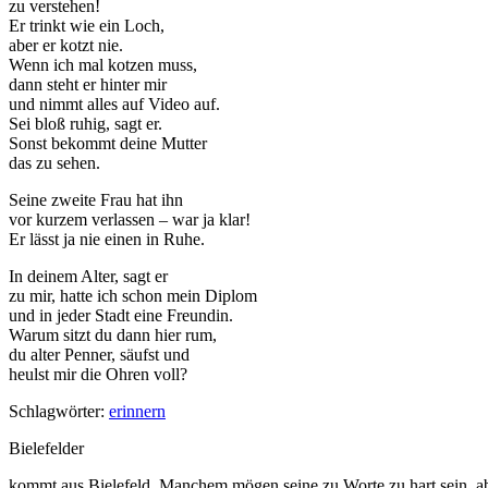
zu verstehen!
Er trinkt wie ein Loch,
aber er kotzt nie.
Wenn ich mal kotzen muss,
dann steht er hinter mir
und nimmt alles auf Video auf.
Sei bloß ruhig, sagt er.
Sonst bekommt deine Mutter
das zu sehen.
Seine zweite Frau hat ihn
vor kurzem verlassen – war ja klar!
Er lässt ja nie einen in Ruhe.
In deinem Alter, sagt er
zu mir, hatte ich schon mein Diplom
und in jeder Stadt eine Freundin.
Warum sitzt du dann hier rum,
du alter Penner, säufst und
heulst mir die Ohren voll?
Schlagwörter:
erinnern
Bielefelder
kommt aus Bielefeld. Manchem mögen seine zu Worte zu hart sein, aber