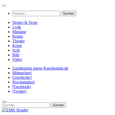
Zum
Inhalt
Suchen
springen
nach:
Stories & Texte
Lyrik
Miniatur
Remix
Theater
Krimi
Scifi
Bild
Video
Zarathustras miese Kaschemme.de
Mitmachen!
Geschichte?
Proclamation!
[Facebook]
[Twitter]
Suchen
nach: