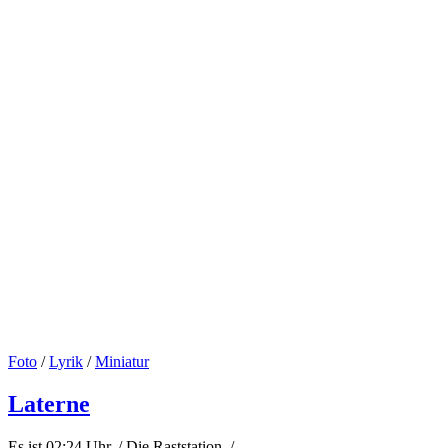
Foto
/
Lyrik
/
Miniatur
Laterne
Es ist 02:24 Uhr. / Die Raststation. / …