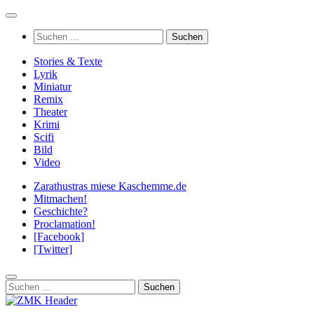
Zum
Inhalt
Suchen
springen
nach:
Stories & Texte
Lyrik
Miniatur
Remix
Theater
Krimi
Scifi
Bild
Video
Zarathustras miese Kaschemme.de
Mitmachen!
Geschichte?
Proclamation!
[Facebook]
[Twitter]
Suchen
nach: