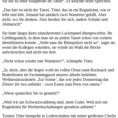
Sie nie zu einer Hauptrolle im Tatort“. Er keuchte beim Sprechen.
„Das hier ist nicht der Tatort, Töter, das ist ein Regiokrimi, wie er
leibt und lebt. Jemand hat nämlich zwei Wanderer gekillt. Aber
nicht, wo Sie denken. Also beeilen Sie sich, andere Schuhe und
Abmarsch!“
Sie hatte längst ihren zinnoberroten Lackmantel übergeworfen. Ihr
Lieblingsstück, in dem man sie an jedem Tatort schon von weitem
identifizieren konnte. „Sieht man die Blutspritzer nicht so“, sagte sie,
wenn die Kollegen witzelten, sie würde im Wald die Böcke
aufscheuchen und nicht nur dort.
„Nicht schon wieder tote Wanderer?“, schimpfte Töter.
„Ja, doch, aber die liegen wohl im vollen Ornat samt Rucksack und
Butterbroten im Swimmingpool unseres allseits beliebten
Wellnessluxushotels ‚Zur Sonne’, das wie jeden Donnerstag das
Dinner for two
anbietet – zwei Essen zum Preis von einem.“
„Wieso quatschen Sie so gestelzt?“
„Weil wir am Schwarzwaldsteig sind, mein Guter. Weil sich ein
Regiokrimi für Werbeeinschaltungen geradezu anbietet.“
Torsten Töter humpelte in Lederschuhen mit seiner grellroten Chefin