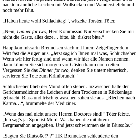
nackte männliche Leichen mit Wollsocken und Wanderstiefeln und
noch mehr Blut.
„Haben heute wohl Schlachttag!“, witzelte Torsten Töter.
„Nein,
Dinner for two
, Herr Kommissar. Nur verschrecken Sie mir
nicht die Gäste, alles deze… bitte, äh, diskret bitte.“
Hauptkommissarin Brenneisen stach mit ihrem Zeigefinger dem
Wirt fast die Augen aus. „Jetzt sag ich Ihnen mal was, Schluchseher.
Wenn wir hier fertig sind und wenn wir hier alle Namen nennen,
dann können Sie sich morgen vor Gästen kaum noch retten!
Vergessen Sie das
Dinner for two
, denken Sie unternehmerisch,
servieren Sie Tote zum Krimibrunch!“
Schluchseher blieb der Mund offen stehen. Inzwischen hatte der
Gerichtsmediziner die Leichen auf dem Trockenen in Rückenlage
gebracht. Blass und frisch gewaschen sahen sie aus. „Riechen nach
Karma…“, brummelte der Mediziner.
„Wenn das mal nicht unsere Herren Doctores sind!“ Töter feixte.
„Ich sag’s ja: Sport ist Mord. Was haben die mit ihrem
Bergmarathon angegeben. Und jetzt schwimmen sie in Blutsoße.“
„Sagten Sie Blutsoße!?!?“ HK Brenneisen schleuderte den