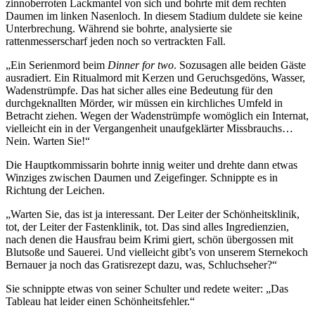
zinnoberroten Lackmantel von sich und bohrte mit dem rechten
Daumen im linken Nasenloch. In diesem Stadium duldete sie keine
Unterbrechung. Während sie bohrte, analysierte sie
rattenmesserscharf jeden noch so vertrackten Fall.
„Ein Serienmord beim
Dinner for two
. Sozusagen alle beiden Gäste
ausradiert. Ein Ritualmord mit Kerzen und Geruchsgedöns, Wasser,
Wadenstrümpfe. Das hat sicher alles eine Bedeutung für den
durchgeknallten Mörder, wir müssen ein kirchliches Umfeld in
Betracht ziehen. Wegen der Wadenstrümpfe womöglich ein Internat,
vielleicht ein in der Vergangenheit unaufgeklärter Missbrauchs…
Nein. Warten Sie!“
Die Hauptkommissarin bohrte innig weiter und drehte dann etwas
Winziges zwischen Daumen und Zeigefinger. Schnippte es in
Richtung der Leichen.
„Warten Sie, das ist ja interessant. Der Leiter der Schönheitsklinik,
tot, der Leiter der Fastenklinik, tot. Das sind alles Ingredienzien,
nach denen die Hausfrau beim Krimi giert, schön übergossen mit
Blutsoße und Sauerei. Und vielleicht gibt’s von unserem Sternekoch
Bernauer ja noch das Gratisrezept dazu, was, Schluchseher?“
Sie schnippte etwas von seiner Schulter und redete weiter: „Das
Tableau hat leider einen Schönheitsfehler.“