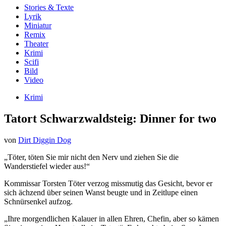
Stories & Texte
Lyrik
Miniatur
Remix
Theater
Krimi
Scifi
Bild
Video
Krimi
Tatort Schwarzwaldsteig: Dinner for two
von
Dirt Diggin Dog
„Töter, töten Sie mir nicht den Nerv und ziehen Sie die
Wanderstiefel wieder aus!“
Kommissar Torsten Töter verzog missmutig das Gesicht, bevor er
sich ächzend über seinen Wanst beugte und in Zeitlupe einen
Schnürsenkel aufzog.
„Ihre morgendlichen Kalauer in allen Ehren, Chefin, aber so kämen