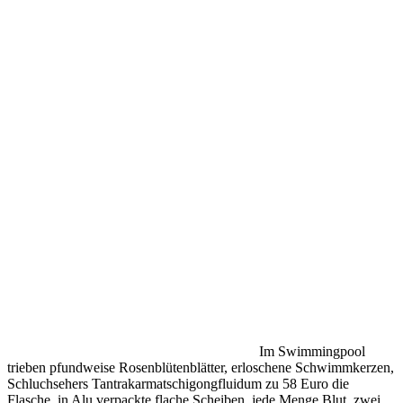
Im Swimmingpool
trieben pfundweise Rosenblütenblätter, erloschene Schwimmkerzen,
Schluchsehers Tantrakarmatschigongfluidum zu 58 Euro die
Flasche, in Alu verpackte flache Scheiben, jede Menge Blut, zwei