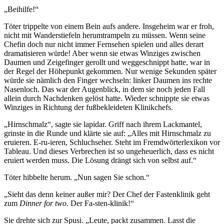
„Beihilfe!“
Töter trippelte von einem Bein aufs andere. Insgeheim war er froh,
nicht mit Wanderstiefeln herumtrampeln zu müssen. Wenn seine
Chefin doch nur nicht immer Fernsehen spielen und alles derart
dramatisieren würde! Aber wenn sie etwas Winziges zwischen
Daumen und Zeigefinger gerollt und weggeschnippt hatte, war in
der Regel der Höhepunkt gekommen. Nur wenige Sekunden später
würde sie nämlich den Finger wechseln: linker Daumen ins rechte
Nasenloch. Das war der Augenblick, in dem sie noch jeden Fall
allein durch Nachdenken gelöst hatte. Wieder schnippte sie etwas
Winziges in Richtung der fußbekleideten Klinikchefs.
„Hirnschmalz“, sagte sie lapidar. Griff nach ihrem Lackmantel,
grinste in die Runde und klärte sie auf: „Alles mit Hirnschmalz zu
eruieren. E-ru-ieren, Schluchseher. Steht im Fremdwörterlexikon vor
Tableau. Und dieses Verbrechen ist so ungeheuerlich, dass es nicht
eruiert werden muss. Die Lösung drängt sich von selbst auf.“
Töter hibbelte herum. „Nun sagen Sie schon.“
„Sieht das denn keiner außer mir? Der Chef der Fastenklinik geht
zum
Dinner for two
. Der Fa-sten-klinik!“
Sie drehte sich zur Spusi. „Leute, packt zusammen. Lasst die