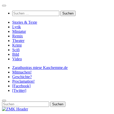
Zum
Inhalt
Suchen
springen
nach:
Stories & Texte
Lyrik
Miniatur
Remix
Theater
Krimi
Scifi
Bild
Video
Zarathustras miese Kaschemme.de
Mitmachen!
Geschichte?
Proclamation!
[Facebook]
[Twitter]
Suchen
nach: