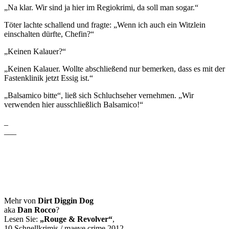
„Na klar. Wir sind ja hier im Regiokrimi, da soll man sogar.“
Töter lachte schallend und fragte: „Wenn ich auch ein Witzlein
einschalten dürfte, Chefin?“
„Keinen Kalauer?“
„Keinen Kalauer. Wollte abschließend nur bemerken, dass es mit der
Fastenklinik jetzt Essig ist.“
„Balsamico bitte“, ließ sich Schluchseher vernehmen. „Wir
verwenden hier ausschließlich Balsamico!“
_
___
Mehr von
Dirt Diggin Dog
aka
Dan Rocco
?
Lesen Sie:
„Rouge & Revolver“
,
10 Schnellkrimis / maeve crime 2012