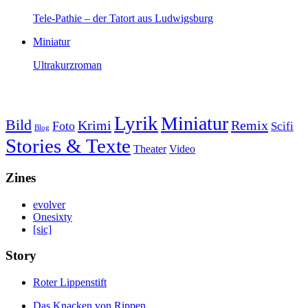
Tele-Pathie – der Tatort aus Ludwigsburg
Miniatur
Ultrakurzroman
Lyrik
Miniatur
Bild
Krimi
Remix
Foto
Scifi
Blog
Stories & Texte
Theater
Video
Zines
evolver
Onesixty
[sic]
Story
Roter Lippenstift
Das Knacken von Rippen