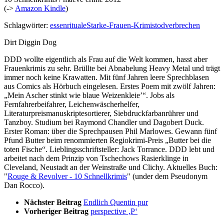
(->
Amazon Kindle
)
Schlagwörter:
essen
rituale
Starke-Frauen-Krimis
tod
verbrechen
Dirt Diggin Dog
DDD wollte eigentlich als Frau auf die Welt kommen, hasst aber
Frauenkrimis zu sehr. Brüllte bei Abnabelung Heavy Metal und trägt
immer noch keine Krawatten. Mit fünf Jahren leere Sprechblasen
aus Comics als Hörbuch eingelesen. Erstes Poem mit zwölf Jahren:
„Mein Ascher stinkt wie blaue Weizenkleie’“. Jobs als
Fernfahrerbeifahrer, Leichenwäscherhelfer,
Literaturpreismanuskriptesortierer, Siebdruckfarbanrührer und
Tanzboy. Studium bei Raymond Chandler und Dagobert Duck.
Erster Roman: über die Sprechpausen Phil Marlowes. Gewann fünf
Pfund Butter beim renommierten Regiokrimi-Preis „Butter bei die
toten Fische“. Lieblingsschriftsteller: Jack Torrance. DDD lebt und
arbeitet nach dem Prinzip von Tschechows Rasierklinge in
Cleveland, Neustadt an der Weinstraße und Clichy. Aktuelles Buch:
"
Rouge & Revolver - 10 Schnellkrimis
" (under dem Pseudonym
Dan Rocco).
Nächster Beitrag
Endlich Quentin pur
Vorheriger Beitrag
perspective ‚P‘