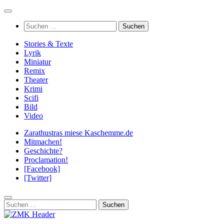
Zum
Inhalt
Suchen
springen
nach:
Stories & Texte
Lyrik
Miniatur
Remix
Theater
Krimi
Scifi
Bild
Video
Zarathustras miese Kaschemme.de
Mitmachen!
Geschichte?
Proclamation!
[Facebook]
[Twitter]
Suchen
nach: