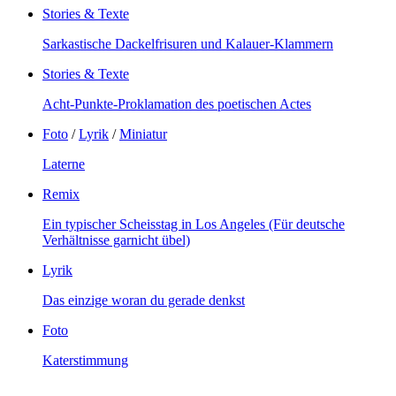
Stories & Texte
Sarkastische Dackelfrisuren und Kalauer-Klammern
Stories & Texte
Acht-Punkte-Proklamation des poetischen Actes
Foto
/
Lyrik
/
Miniatur
Laterne
Remix
Ein typischer Scheisstag in Los Angeles (Für deutsche
Verhältnisse garnicht übel)
Lyrik
Das einzige woran du gerade denkst
Foto
Katerstimmung