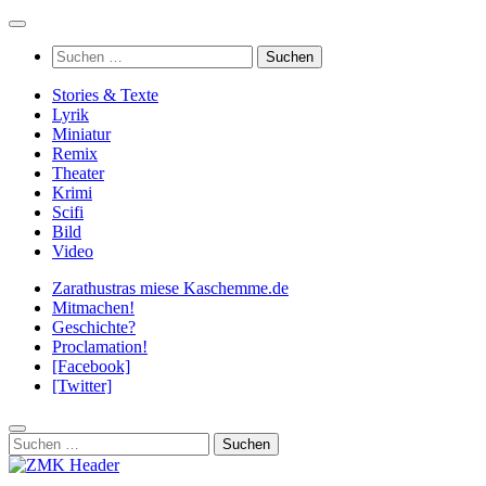
Zum
Inhalt
Suchen
springen
nach:
Stories & Texte
Lyrik
Miniatur
Remix
Theater
Krimi
Scifi
Bild
Video
Zarathustras miese Kaschemme.de
Mitmachen!
Geschichte?
Proclamation!
[Facebook]
[Twitter]
Suchen
nach: