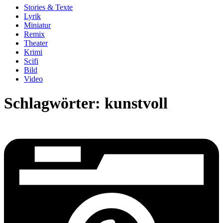
Stories & Texte
Lyrik
Miniatur
Remix
Theater
Krimi
Scifi
Bild
Video
Schlagwörter:
kunstvoll