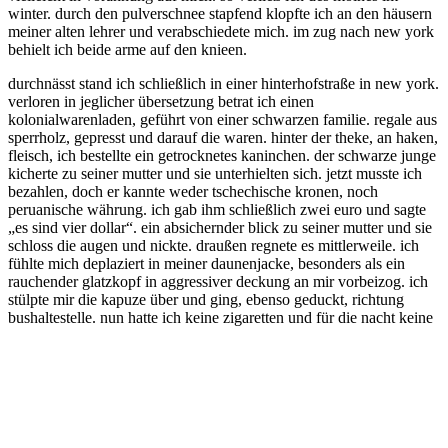
winter. durch den pulverschnee stapfend klopfte ich an den häusern
meiner alten lehrer und verabschiedete mich. im zug nach new york
behielt ich beide arme auf den knieen.
durchnässt stand ich schließlich in einer hinterhofstraße in new york.
verloren in jeglicher übersetzung betrat ich einen
kolonialwarenladen, geführt von einer schwarzen familie. regale aus
sperrholz, gepresst und darauf die waren. hinter der theke, an haken,
fleisch, ich bestellte ein getrocknetes kaninchen. der schwarze junge
kicherte zu seiner mutter und sie unterhielten sich. jetzt musste ich
bezahlen, doch er kannte weder tschechische kronen, noch
peruanische währung. ich gab ihm schließlich zwei euro und sagte
„es sind vier dollar“. ein absichernder blick zu seiner mutter und sie
schloss die augen und nickte. draußen regnete es mittlerweile. ich
fühlte mich deplaziert in meiner daunenjacke, besonders als ein
rauchender glatzkopf in aggressiver deckung an mir vorbeizog. ich
stülpte mir die kapuze über und ging, ebenso geduckt, richtung
bushaltestelle. nun hatte ich keine zigaretten und für die nacht keine