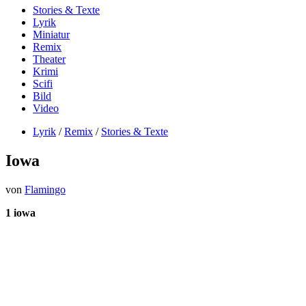
Stories & Texte
Lyrik
Miniatur
Remix
Theater
Krimi
Scifi
Bild
Video
Lyrik
/
Remix
/
Stories & Texte
Iowa
von
Flamingo
1 iowa