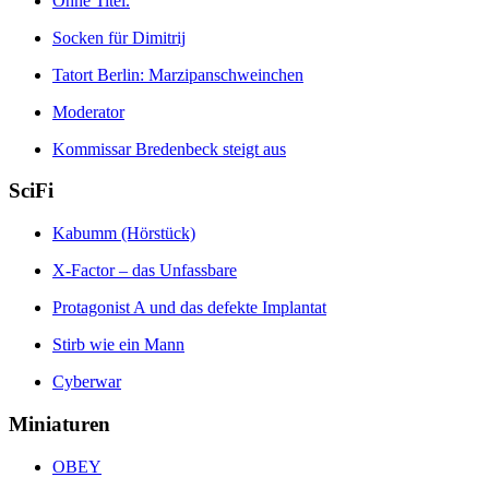
Ohne Titel.
Socken für Dimitrij
Tatort Berlin: Marzipanschweinchen
Moderator
Kommissar Bredenbeck steigt aus
SciFi
Kabumm (Hörstück)
X-Factor – das Unfassbare
Protagonist A und das defekte Implantat
Stirb wie ein Mann
Cyberwar
Miniaturen
OBEY