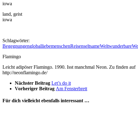
iowa
land, geist
iowa
Schlagwörter:
Begegnungen
global
liebe
menschen
Reisen
seltsameWelt
wunderbareWe
Flamingo
Leicht adipöser Flamingo. 1990. Isst manchmal Neon. Zu finden auf
http://neonflamingo.de/
Nächster Beitrag
Let’s do it
Vorheriger Beitrag
Am Fensterbrett
Für dich vielleicht ebenfalls interessant …