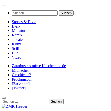
Zum
Inhalt
Suchen
springen
nach:
Stories & Texte
Lyrik
Miniatur
Remix
Theater
Krimi
Scifi
Bild
Video
Zarathustras miese Kaschemme.de
Mitmachen!
Geschichte?
Proclamation!
[Facebook]
[Twitter]
Suchen
nach: