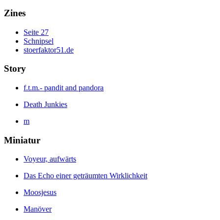
Zines
Seite 27
Schnipsel
stoerfaktor51.de
Story
f.t.m.- pandit and pandora
Death Junkies
m
Miniatur
Voyeur, aufwärts
Das Echo einer geträumten Wirklichkeit
Moosjesus
Manöver