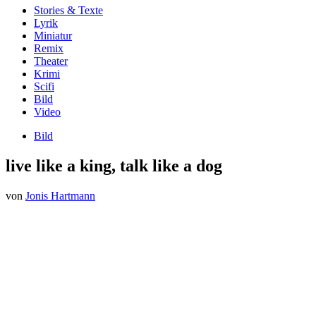
Stories & Texte
Lyrik
Miniatur
Remix
Theater
Krimi
Scifi
Bild
Video
Bild
live like a king, talk like a dog
von
Jonis Hartmann