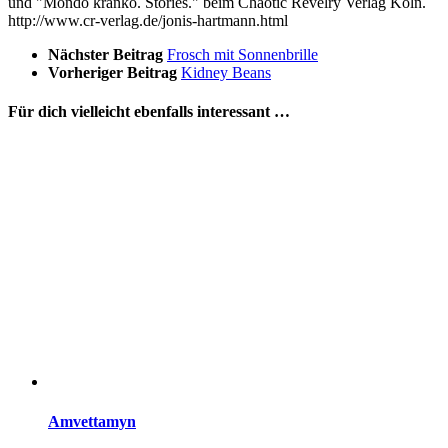
und "Mondo kranko. Stories." beim Chaotic Revelry Verlag Köln.
http://www.cr-verlag.de/jonis-hartmann.html
Nächster Beitrag
Frosch mit Sonnenbrille
Vorheriger Beitrag
Kidney Beans
Für dich vielleicht ebenfalls interessant …
Amvettamyn