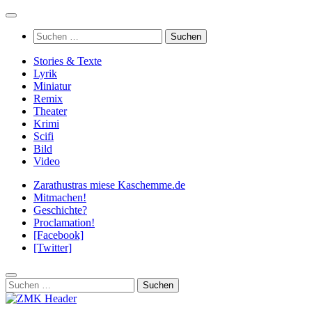
Zum
Inhalt
Suchen
springen
nach:
Stories & Texte
Lyrik
Miniatur
Remix
Theater
Krimi
Scifi
Bild
Video
Zarathustras miese Kaschemme.de
Mitmachen!
Geschichte?
Proclamation!
[Facebook]
[Twitter]
Suchen
nach: