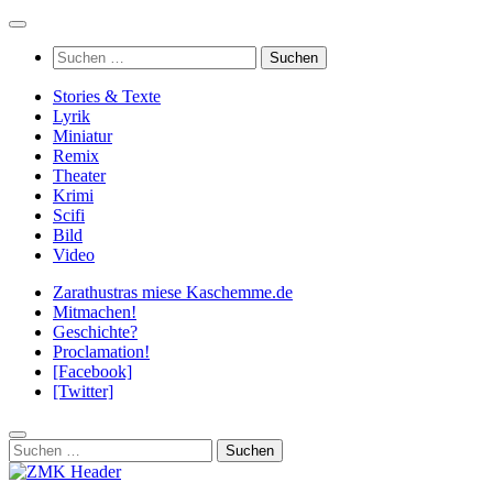
Zum
Inhalt
Suchen
springen
nach:
Stories & Texte
Lyrik
Miniatur
Remix
Theater
Krimi
Scifi
Bild
Video
Zarathustras miese Kaschemme.de
Mitmachen!
Geschichte?
Proclamation!
[Facebook]
[Twitter]
Suchen
nach: