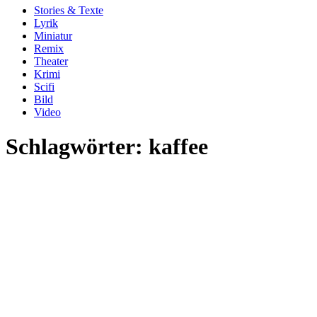
Stories & Texte
Lyrik
Miniatur
Remix
Theater
Krimi
Scifi
Bild
Video
Schlagwörter:
kaffee