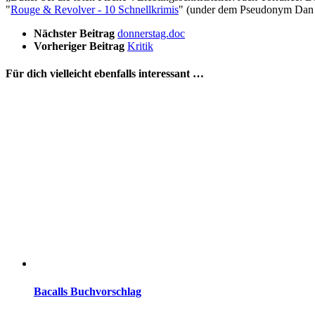
"
Rouge & Revolver - 10 Schnellkrimis
" (under dem Pseudonym Dan
Nächster Beitrag
donnerstag.doc
Vorheriger Beitrag
Kritik
Für dich vielleicht ebenfalls interessant …
Bacalls Buchvorschlag