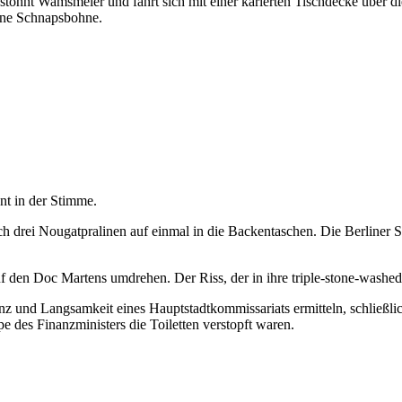
stöhnt Wamsmeier und fährt sich mit einer karierten Tischdecke über die
eine Schnapsbohne.
nt in der Stimme.
 drei Nougatpralinen auf einmal in die Backentaschen. Die Berliner Stat
n Doc Martens umdrehen. Der Riss, der in ihre triple-stone-washed Des
nz und Langsamkeit eines Hauptstadtkommissariats ermitteln, schließli
pe des Finanzministers die Toiletten verstopft waren.