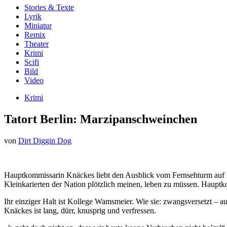
Stories & Texte
Lyrik
Miniatur
Remix
Theater
Krimi
Scifi
Bild
Video
Krimi
Tatort Berlin: Marzipanschweinchen
von
Dirt Diggin Dog
Hauptkommissarin Knäckes liebt den Ausblick vom Fernsehturm auf Berl
Kleinkarierten der Nation plötzlich meinen, leben zu müssen. Haupt
Ihr einziger Halt ist Kollege Wamsmeier. Wie sie: zwangsversetzt – a
Knäckes ist lang, dürr, knusprig und verfressen.