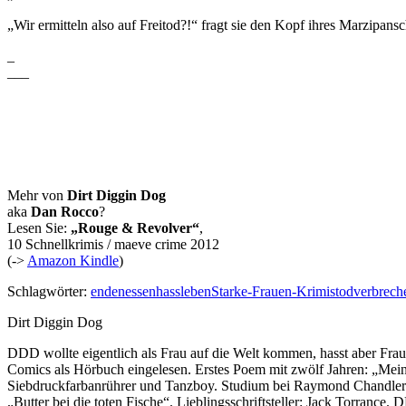
„Wir ermitteln also auf Freitod?!“ fragt sie den Kopf ihres Marzipans
_
___
Mehr von
Dirt Diggin Dog
aka
Dan Rocco
?
Lesen Sie:
„Rouge & Revolver“
,
10 Schnellkrimis / maeve crime 2012
(->
Amazon Kindle
)
Schlagwörter:
enden
essen
hass
leben
Starke-Frauen-Krimis
tod
verbrech
Dirt Diggin Dog
DDD wollte eigentlich als Frau auf die Welt kommen, hasst aber Frau
Comics als Hörbuch eingelesen. Erstes Poem mit zwölf Jahren: „Mein A
Siebdruckfarbanrührer und Tanzboy. Studium bei Raymond Chandler 
„Butter bei die toten Fische“. Lieblingsschriftsteller: Jack Torranc