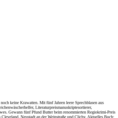
 noch keine Krawatten. Mit fünf Jahren leere Sprechblasen aus
ichenwäscherhelfer, Literaturpreismanuskriptesortierer,
wes. Gewann fünf Pfund Butter beim renommierten Regiokrimi-Preis
in Cleveland, Neustadt an der Weinstraße und Clichy. Aktuelles Buch: