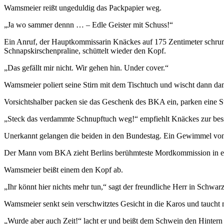
Wamsmeier reißt ungeduldig das Packpapier weg.
„Ja wo sammer dennn … – Edle Geister mit Schuss!“
Ein Anruf, der Hauptkommissarin Knäckes auf 175 Zentimeter schrumpf
Schnapskirschenpraline, schüttelt wieder den Kopf.
„Das gefällt mir nicht. Wir gehen hin. Under cover.“
Wamsmeier poliert seine Stirn mit dem Tischtuch und wischt dann dam
Vorsichtshalber packen sie das Geschenk des BKA ein, parken eine St
„Steck das verdammte Schnupftuch weg!“ empfiehlt Knäckes zur bes
Unerkannt gelangen die beiden in den Bundestag. Ein Gewimmel von
Der Mann vom BKA zieht Berlins berühmteste Mordkommission in ein l
Wamsmeier beißt einem den Kopf ab.
„Ihr könnt hier nichts mehr tun,“ sagt der freundliche Herr in Schwarz
Wamsmeier senkt sein verschwitztes Gesicht in die Karos und taucht 
„Wurde aber auch Zeit!“ lacht er und beißt dem Schwein den Hintern