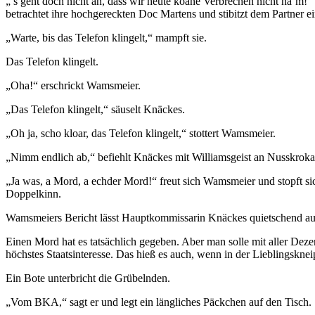
„’s geht doch nicht an, dass wir heute koane Verbrechen nicht ha’m!“ 
betrachtet ihre hochgereckten Doc Martens und stibitzt dem Partner 
„Warte, bis das Telefon klingelt,“ mampft sie.
Das Telefon klingelt.
„Oha!“ erschrickt Wamsmeier.
„Das Telefon klingelt,“ säuselt Knäckes.
„Oh ja, scho kloar, das Telefon klingelt,“ stottert Wamsmeier.
„Nimm endlich ab,“ befiehlt Knäckes mit Williamsgeist an Nusskroka
„Ja was, a Mord, a echder Mord!“ freut sich Wamsmeier und stopft sich
Doppelkinn.
Wamsmeiers Bericht lässt Hauptkommissarin Knäckes quietschend auf de
Einen Mord hat es tatsächlich gegeben. Aber man solle mit aller Deze
höchstes Staatsinteresse. Das hieß es auch, wenn in der Lieblingsknei
Ein Bote unterbricht die Grübelnden.
„Vom BKA,“ sagt er und legt ein längliches Päckchen auf den Tisch.