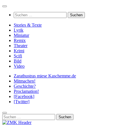
Zum
Inhalt
Suchen
springen
nach:
Stories & Texte
Lyrik
Miniatur
Remix
Theater
Krimi
Scifi
Bild
Video
Zarathustras miese Kaschemme.de
Mitmachen!
Geschichte?
Proclamation!
[Facebook]
[Twitter]
Suchen
nach: