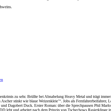
chweins.
en
enkrimis zu sehr. Brüllte bei Abnabelung Heavy Metal und trägt immer
scher stinkt wie blaue Weizenkleie’“. Jobs als Fernfahrerbeifahrer, Le
und Dagobert Duck. Erster Roman: über die Sprechpausen Phil Marlo
e. DDD lebt und arbeitet nach dem Prinzip von Tschechows Rasierklinge 