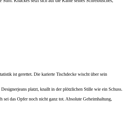
 Stirn. Knäckes setzt sich auf die Kante seines Schreibtisches,
istik ist gerettet. Die karierte Tischdecke wischt über sein
ignerjeans platzt, knallt in der plötzlichen Stille wie ein Schuss.
ch sei das Opfer noch nicht ganz tot. Absolute Geheimhaltung,