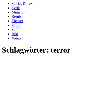
Stories & Texte
Lyrik
Miniatur
Remix
Theater
Krimi
Scifi
Bild
Video
Schlagwörter:
terror