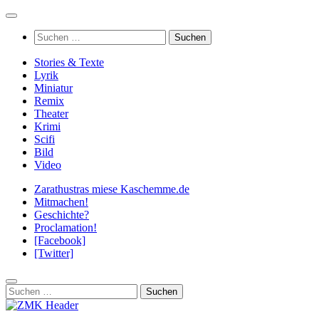
Zum
Inhalt
Suchen
springen
nach:
Stories & Texte
Lyrik
Miniatur
Remix
Theater
Krimi
Scifi
Bild
Video
Zarathustras miese Kaschemme.de
Mitmachen!
Geschichte?
Proclamation!
[Facebook]
[Twitter]
Suchen
nach: