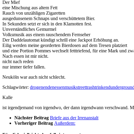
Der Mief
eine Mischung aus altem Fett
Rauch von unzähligen Zigaretten
ausgedunsenem Schnaps und verschüttetem Bier.
In Sekunden setzt er sich in den Klamotten fest.
Unverständliches Gemurmel
Volksmusik aus einem rauschendem Fernseher
Der Daddelautomat kündigt schrill eine Jackpot Erhöhung an.
Eilig werden meine georderten Bierdosen auf dem Tresen platziert
und eine Portion Pommes wechselt fetttriefend, für eine Mark und zwa
Nach essen ist mir nicht.
nicht nach reden
nur immer tiefer fallen.
Neuköln war auch nicht schlecht.
Schlagwörter:
drogen
enden
essen
musik
street
trash
trinkend
undergroun
Kalle
ist irgendjemand von irgendwo, der dann irgendwann verschwand. M
Nächster Beitrag
Briefe aus der Irrenanstalt
Vorheriger Beitrag
Außerdem: