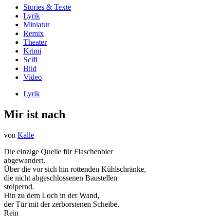
Stories & Texte
Lyrik
Miniatur
Remix
Theater
Krimi
Scifi
Bild
Video
Lyrik
Mir ist nach
von
Kalle
Die einzige Quelle für Flaschenbier
abgewandert.
Über die vor sich hin rottenden Kühlschränke,
die nicht abgeschlossenen Baustellen
stolpernd.
Hin zu dem Loch in der Wand,
der Tür mit der zerborstenen Scheibe.
Rein