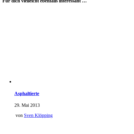
Für dich vielleicht ebenfalls interessant …
Asphaltierte
29. Mai 2013
von
Sven Klöpping