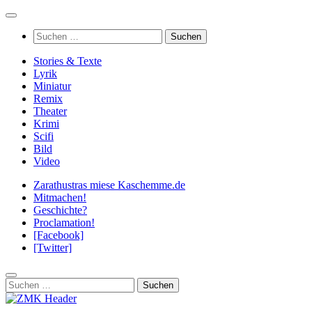
Zum
Inhalt
Suchen
springen
nach:
Stories & Texte
Lyrik
Miniatur
Remix
Theater
Krimi
Scifi
Bild
Video
Zarathustras miese Kaschemme.de
Mitmachen!
Geschichte?
Proclamation!
[Facebook]
[Twitter]
Suchen
nach: