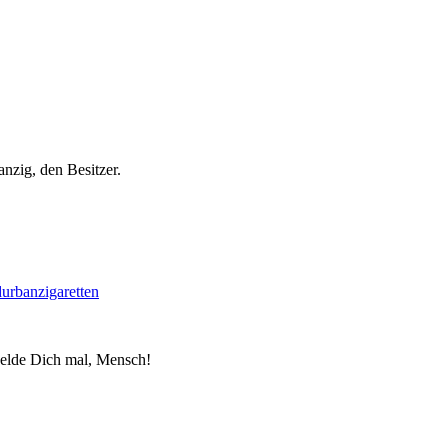
nzig, den Besitzer.
d
urban
zigaretten
elde Dich mal, Mensch!