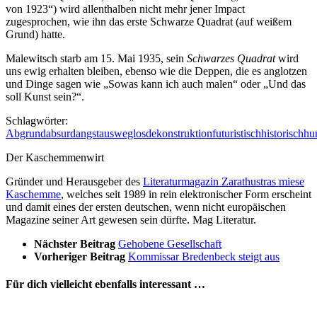
von 1923“) wird allenthalben nicht mehr jener Impact
zugesprochen, wie ihn das erste Schwarze Quadrat (auf weißem
Grund) hatte.
Malewitsch starb am 15. Mai 1935, sein
Schwarzes Quadrat
wird
uns ewig erhalten bleiben, ebenso wie die Deppen, die es anglotzen
und Dinge sagen wie „Sowas kann ich auch malen“ oder „Und das
soll Kunst sein?“.
Schlagwörter:
Abgrund
absurd
angst
ausweglos
dekonstruktion
futuristisch
historisch
hu
Der Kaschemmenwirt
Gründer und Herausgeber des
Literaturmagazin Zarathustras miese
Kaschemme
, welches seit 1989 in rein elektronischer Form erscheint
und damit eines der ersten deutschen, wenn nicht europäischen
Magazine seiner Art gewesen sein dürfte. Mag Literatur.
Nächster Beitrag
Gehobene Gesellschaft
Vorheriger Beitrag
Kommissar Bredenbeck steigt aus
Für dich vielleicht ebenfalls interessant …