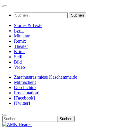
Zum
Inhalt
Suchen
springen
nach:
Stories & Texte
Lyrik
Miniatur
Remix
Theater
Krimi
Scifi
Bild
Video
Zarathustras miese Kaschemme.de
Mitmachen!
Geschichte?
Proclamation!
[Facebook]
[Twitter]
Suchen
nach: