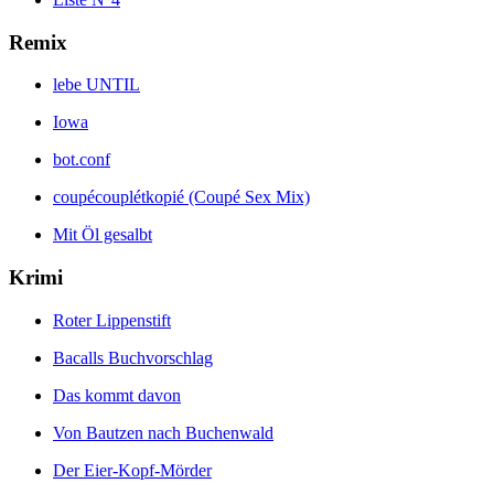
Remix
lebe UNTIL
Iowa
bot.conf
coupécouplétkopié (Coupé Sex Mix)
Mit Öl gesalbt
Krimi
Roter Lippenstift
Bacalls Buchvorschlag
Das kommt davon
Von Bautzen nach Buchenwald
Der Eier-Kopf-Mörder