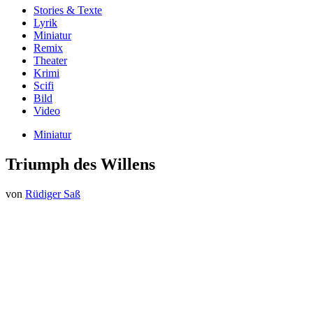
Stories & Texte
Lyrik
Miniatur
Remix
Theater
Krimi
Scifi
Bild
Video
Miniatur
Triumph des Willens
von
Rüdiger Saß