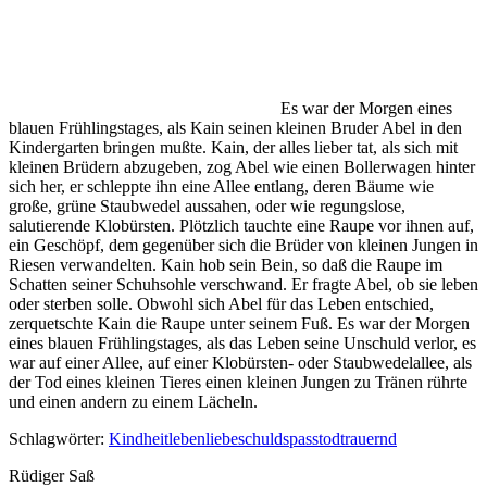
Es war der Morgen eines
blauen Frühlingstages, als Kain seinen kleinen Bruder Abel in den
Kindergarten bringen mußte. Kain, der alles lieber tat, als sich mit
kleinen Brüdern abzugeben, zog Abel wie einen Bollerwagen hinter
sich her, er schleppte ihn eine Allee entlang, deren Bäume wie
große, grüne Staubwedel aussahen, oder wie regungslose,
salutierende Klobürsten. Plötzlich tauchte eine Raupe vor ihnen auf,
ein Geschöpf, dem gegenüber sich die Brüder von kleinen Jungen in
Riesen verwandelten. Kain hob sein Bein, so daß die Raupe im
Schatten seiner Schuhsohle verschwand. Er fragte Abel, ob sie leben
oder sterben solle. Obwohl sich Abel für das Leben entschied,
zerquetschte Kain die Raupe unter seinem Fuß. Es war der Morgen
eines blauen Frühlingstages, als das Leben seine Unschuld verlor, es
war auf einer Allee, auf einer Klobürsten- oder Staubwedelallee, als
der Tod eines kleinen Tieres einen kleinen Jungen zu Tränen rührte
und einen andern zu einem Lächeln.
Schlagwörter:
Kindheit
leben
liebe
schuld
spass
tod
trauernd
Rüdiger Saß