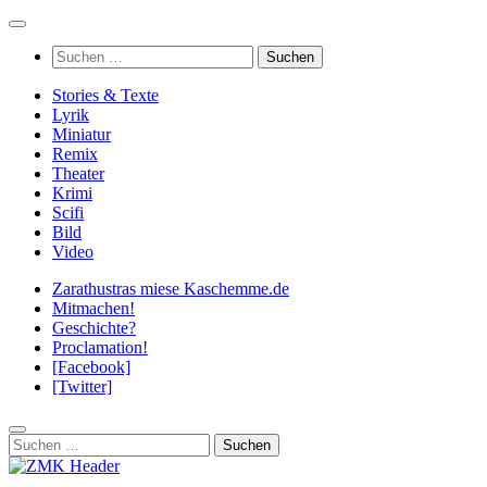
Zum
Inhalt
Suchen
springen
nach:
Stories & Texte
Lyrik
Miniatur
Remix
Theater
Krimi
Scifi
Bild
Video
Zarathustras miese Kaschemme.de
Mitmachen!
Geschichte?
Proclamation!
[Facebook]
[Twitter]
Suchen
nach: