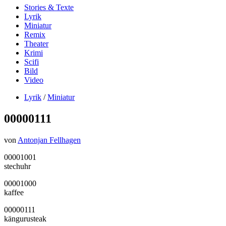
Stories & Texte
Lyrik
Miniatur
Remix
Theater
Krimi
Scifi
Bild
Video
Lyrik
/
Miniatur
00000111
von
Antonjan Fellhagen
00001001
stechuhr
00001000
kaffee
00000111
kängurusteak