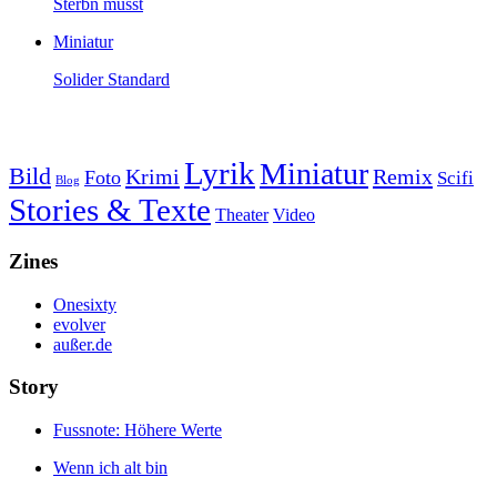
Sterbn musst
Miniatur
Solider Standard
Lyrik
Miniatur
Bild
Krimi
Remix
Foto
Scifi
Blog
Stories & Texte
Theater
Video
Zines
Onesixty
evolver
außer.de
Story
Fussnote: Höhere Werte
Wenn ich alt bin