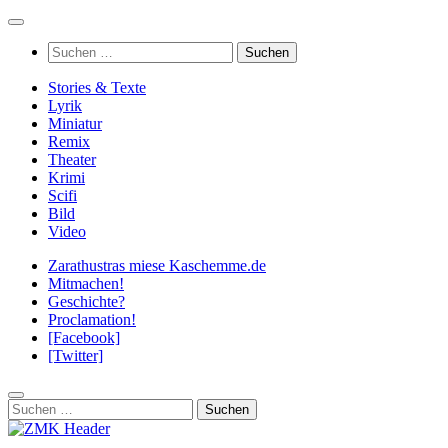
Zum
Inhalt
Suchen
springen
nach:
Stories & Texte
Lyrik
Miniatur
Remix
Theater
Krimi
Scifi
Bild
Video
Zarathustras miese Kaschemme.de
Mitmachen!
Geschichte?
Proclamation!
[Facebook]
[Twitter]
Suchen
nach: