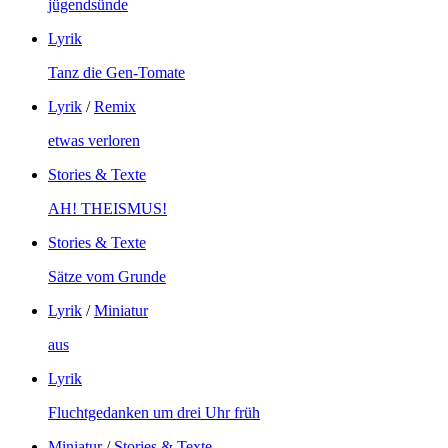
jügendsünde
Lyrik
Tanz die Gen-Tomate
Lyrik
/
Remix
etwas verloren
Stories & Texte
AH! THEISMUS!
Stories & Texte
Sätze vom Grunde
Lyrik
/
Miniatur
aus
Lyrik
Fluchtgedanken um drei Uhr früh
Miniatur
/
Stories & Texte