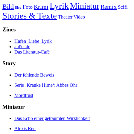
Lyrik
Miniatur
Bild
Krimi
Remix
Foto
Scifi
Blog
Stories & Texte
Theater
Video
Zines
Hafen_Liebe_Lyrik
außer.de
Das Literatur-Café
Story
Der fehlende Beweis
Serie ‚Kranke Hirne‘: Abbes Ohr
Mordfrust
Miniatur
Das Echo einer geträumten Wirklichkeit
Alexis Ren