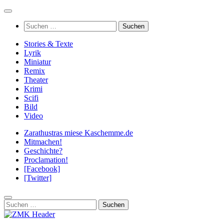
Zum
Inhalt
Suchen
springen
nach:
Stories & Texte
Lyrik
Miniatur
Remix
Theater
Krimi
Scifi
Bild
Video
Zarathustras miese Kaschemme.de
Mitmachen!
Geschichte?
Proclamation!
[Facebook]
[Twitter]
Suchen
nach: