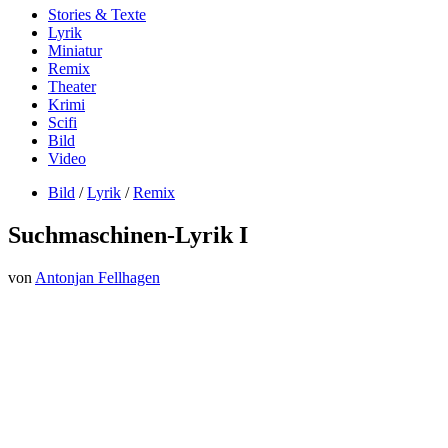
Stories & Texte
Lyrik
Miniatur
Remix
Theater
Krimi
Scifi
Bild
Video
Bild
/
Lyrik
/
Remix
Suchmaschinen-Lyrik I
von
Antonjan Fellhagen