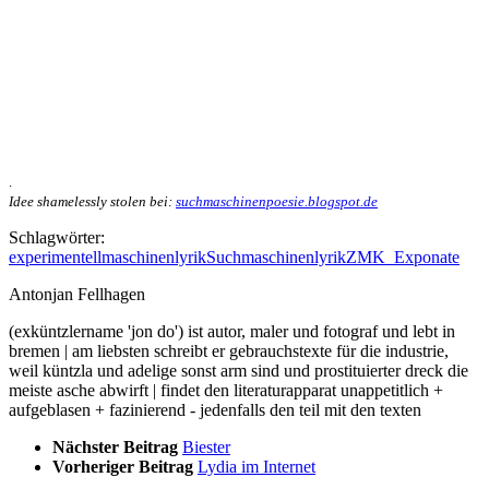
.
Idee shamelessly stolen bei:
suchmaschinenpoesie.blogspot.de
Schlagwörter:
experimentell
maschinenlyrik
Suchmaschinenlyrik
ZMK_Exponate
Antonjan Fellhagen
(exküntzlername 'jon do') ist autor, maler und fotograf und lebt in
bremen | am liebsten schreibt er gebrauchstexte für die industrie,
weil küntzla und adelige sonst arm sind und prostituierter dreck die
meiste asche abwirft | findet den literaturapparat unappetitlich +
aufgeblasen + fazinierend - jedenfalls den teil mit den texten
Nächster Beitrag
Biester
Vorheriger Beitrag
Lydia im Internet