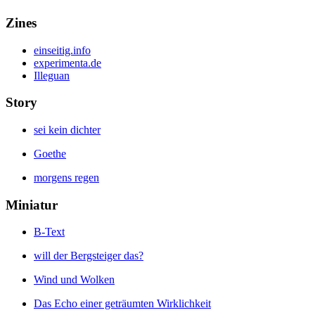
Zines
einseitig.info
experimenta.de
Illeguan
Story
sei kein dichter
Goethe
morgens regen
Miniatur
B-Text
will der Bergsteiger das?
Wind und Wolken
Das Echo einer geträumten Wirklichkeit