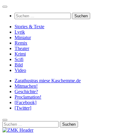
Zum
Inhalt
Suchen
springen
nach:
Stories & Texte
Lyrik
Miniatur
Remix
Theater
Krimi
Scifi
Bild
Video
Zarathustras miese Kaschemme.de
Mitmachen!
Geschichte?
Proclamation!
[Facebook]
[Twitter]
Suchen
nach: