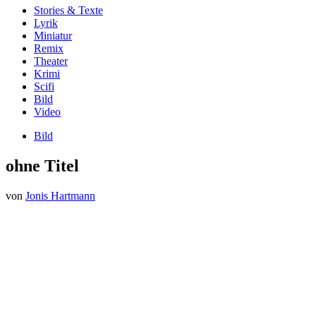
Stories & Texte
Lyrik
Miniatur
Remix
Theater
Krimi
Scifi
Bild
Video
Bild
ohne Titel
von
Jonis Hartmann