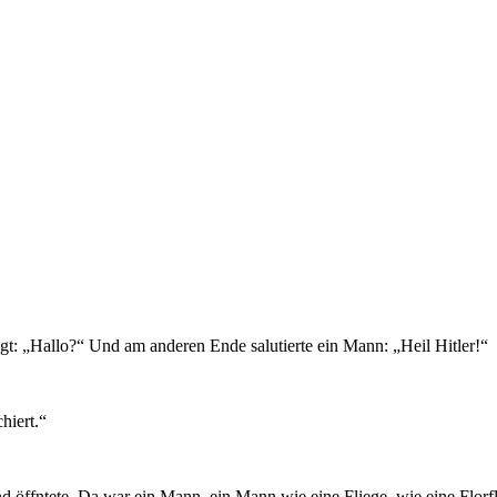
agt: „Hallo?“ Und am anderen Ende salutierte ein Mann: „Heil Hitler!“
hiert.“
nd öffntete. Da war ein Mann, ein Mann wie eine Fliege, wie eine Flo