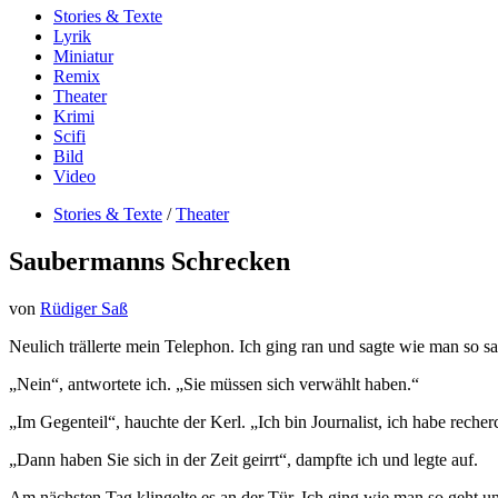
Stories & Texte
Lyrik
Miniatur
Remix
Theater
Krimi
Scifi
Bild
Video
Stories & Texte
/
Theater
Saubermanns Schrecken
von
Rüdiger Saß
Neulich trällerte mein Telephon. Ich ging ran und sagte wie man so s
„Nein“, antwortete ich. „Sie müssen sich verwählt haben.“
„Im Gegenteil“, hauchte der Kerl. „Ich bin Journalist, ich habe recherc
„Dann haben Sie sich in der Zeit geirrt“, dampfte ich und legte auf.
Am nächsten Tag klingelte es an der Tür. Ich ging wie man so geht u