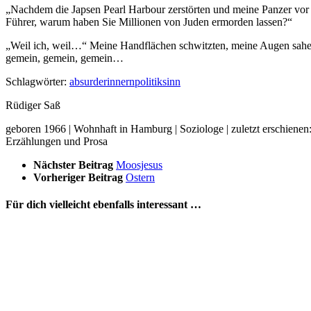
„Nachdem die Japsen Pearl Harbour zerstörten und meine Panzer vor 
Führer, warum haben Sie Millionen von Juden ermorden lassen?“
„Weil ich, weil…“ Meine Handflächen schwitzten, meine Augen sahen s
gemein, gemein, gemein…
Schlagwörter:
absurd
erinnern
politik
sinn
Rüdiger Saß
geboren 1966 | Wohnhaft in Hamburg | Soziologe | zuletzt erschienen
Erzählungen und Prosa
Nächster Beitrag
Moosjesus
Vorheriger Beitrag
Ostern
Für dich vielleicht ebenfalls interessant …