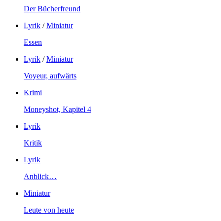
Der Bücherfreund
Lyrik
/
Miniatur
Essen
Lyrik
/
Miniatur
Voyeur, aufwärts
Krimi
Moneyshot, Kapitel 4
Lyrik
Kritik
Lyrik
Anblick…
Miniatur
Leute von heute