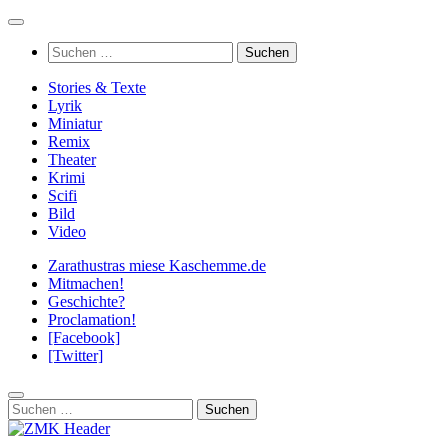
Zum
Inhalt
Suchen
springen
nach:
Stories & Texte
Lyrik
Miniatur
Remix
Theater
Krimi
Scifi
Bild
Video
Zarathustras miese Kaschemme.de
Mitmachen!
Geschichte?
Proclamation!
[Facebook]
[Twitter]
Suchen
nach: