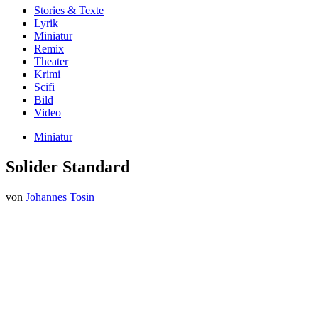
Stories & Texte
Lyrik
Miniatur
Remix
Theater
Krimi
Scifi
Bild
Video
Miniatur
Solider Standard
von
Johannes Tosin