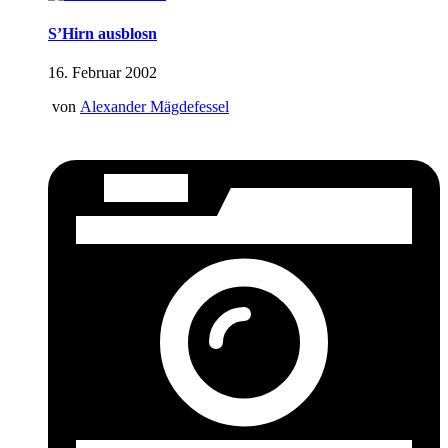
S’Hirn ausblosn
16. Februar 2002
von
Alexander Mägdefessel