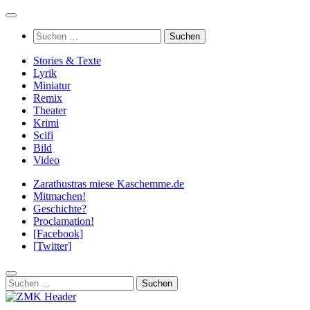
Zum
Inhalt
Suchen
springen
nach:
Stories & Texte
Lyrik
Miniatur
Remix
Theater
Krimi
Scifi
Bild
Video
Zarathustras miese Kaschemme.de
Mitmachen!
Geschichte?
Proclamation!
[Facebook]
[Twitter]
Suchen
nach: