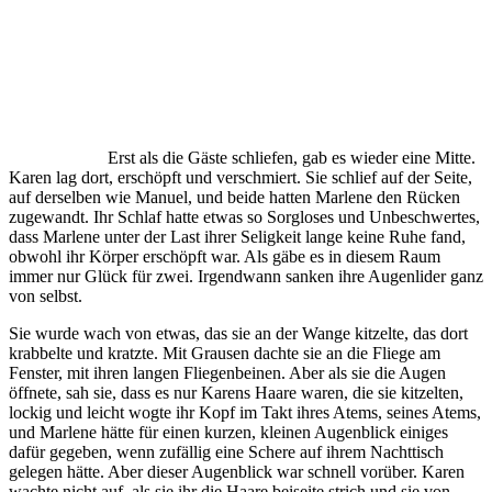
Erst als die Gäste schliefen, gab es wieder eine Mitte.
Karen lag dort, erschöpft und verschmiert. Sie schlief auf der Seite,
auf derselben wie Manuel, und beide hatten Marlene den Rücken
zugewandt. Ihr Schlaf hatte etwas so Sorgloses und Unbeschwertes,
dass Marlene unter der Last ihrer Seligkeit lange keine Ruhe fand,
obwohl ihr Körper erschöpft war. Als gäbe es in diesem Raum
immer nur Glück für zwei. Irgendwann sanken ihre Augenlider ganz
von selbst.
Sie wurde wach von etwas, das sie an der Wange kitzelte, das dort
krabbelte und kratzte. Mit Grausen dachte sie an die Fliege am
Fenster, mit ihren langen Fliegenbeinen. Aber als sie die Augen
öffnete, sah sie, dass es nur Karens Haare waren, die sie kitzelten,
lockig und leicht wogte ihr Kopf im Takt ihres Atems, seines Atems,
und Marlene hätte für einen kurzen, kleinen Augenblick einiges
dafür gegeben, wenn zufällig eine Schere auf ihrem Nachttisch
gelegen hätte. Aber dieser Augenblick war schnell vorüber. Karen
wachte nicht auf, als sie ihr die Haare beiseite strich und sie von