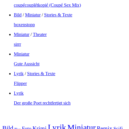
coupécouplétkopié (Coupé Sex Mix)
Bild
/
Miniatur
/
Stories & Texte
boxenstopp
Miniatur
/
Theater
sirrr
Miniatur
Gute Aussicht
Lyrik
/
Stories & Texte
Flipper
Lyrik
Der große Poet rechtfertigt sich
Lyrik
Miniatur
Bild
Krimi
Remix
Foto
Scifi