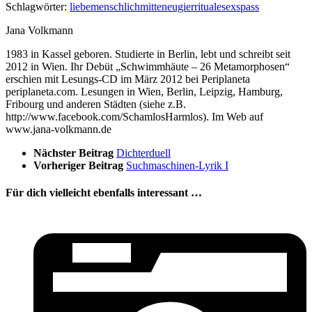
Schlagwörter:
liebe
menschlich
mitte
neugier
rituale
sex
spass
Jana Volkmann
1983 in Kassel geboren. Studierte in Berlin, lebt und schreibt seit
2012 in Wien. Ihr Debüt „Schwimmhäute – 26 Metamorphosen“
erschien mit Lesungs-CD im März 2012 bei Periplaneta
periplaneta.com. Lesungen in Wien, Berlin, Leipzig, Hamburg,
Fribourg und anderen Städten (siehe z.B.
http://www.facebook.com/SchamlosHarmlos). Im Web auf
www.jana-volkmann.de
Nächster Beitrag
Dichterduell
Vorheriger Beitrag
Suchmaschinen-Lyrik I
Für dich vielleicht ebenfalls interessant …