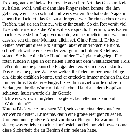
Es klang ganz mühelos. Er mochte auch ihre Art, das Glas am Kelch
zu halten, wohl, weil er dann ihre Finger sehen konnte, die ihm
gefielen, weil sie so schmal und weiß waren. Sie hatte die Nägel in
einem Rot lackiert, das fast zu aufregend war für ein solches erstes
Treffen, und sie sah ihm zu, wie er ihr zusah. So ein Rot verrät viel.
Es erzählte mehr als die Worte, die sie sprach. Er erfuhr, was Karen
machte, wie sie ihre Tage verbrachte, wo sie arbeitete, und was, und
dass sie seit ein paar Monaten allein sei. Ohne Freund. Er legte
keinen Wert auf diese Erklärungen, aber er unterbrach sie nicht,
schließlich wollte er sie weder verärgern noch ihren Redefluss
stören. Sie hatte die linke Hand auf der Tischplatte abgelegt. Die
roten runden Nägel an der hellen Hand auf dem weißlackierten Holz
ließen ihn an die japanische Flagge denken. Sie redete, er starrte.
Das ging eine ganze Weile so weiter, ihr fielen immer neue Dinge
ein, die sie erzählen konnte, und er entdeckte immer mehr an ihr, das
ihn berührte. Es dauerte lange, bis es ihm zuviel wurde und sein
Verlangen, ihr die Worte mit der flachen Hand aus dem Kopf zu
schlagen, lauter wurde als ihr Gerede.
“Ich weiß, wo wir hingehen“, sagte er, lächelte und stand auf.
“Wohin denn?”
Karens Blick war zum ersten Mal, seit sie miteinander sprachen,
schwer zu deuten. Er meinte, darin eine große Neugier zu sehen.
Und eine noch größere Angst vor dieser Neugier. Er war nicht
sicher, was er lieber mochte. Ihr Gesicht gefiel ihm viel besser ohne
diese Sicherheit, die zu Beginn darin gelegen hatte.