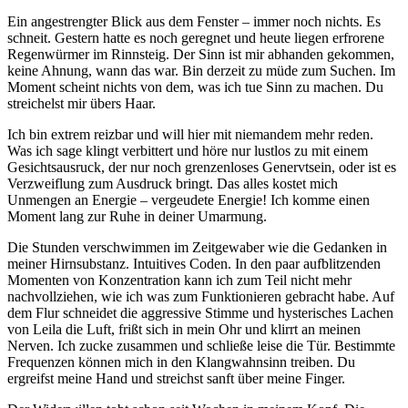
Ein angestrengter Blick aus dem Fenster – immer noch nichts. Es
schneit. Gestern hatte es noch geregnet und heute liegen erfrorene
Regenwürmer im Rinnsteig. Der Sinn ist mir abhanden gekommen,
keine Ahnung, wann das war. Bin derzeit zu müde zum Suchen. Im
Moment scheint nichts von dem, was ich tue Sinn zu machen. Du
streichelst mir übers Haar.
Ich bin extrem reizbar und will hier mit niemandem mehr reden.
Was ich sage klingt verbittert und höre nur lustlos zu mit einem
Gesichtsausruck, der nur noch grenzenloses Genervtsein, oder ist es
Verzweiflung zum Ausdruck bringt. Das alles kostet mich
Unmengen an Energie – vergeudete Energie! Ich komme einen
Moment lang zur Ruhe in deiner Umarmung.
Die Stunden verschwimmen im Zeitgewaber wie die Gedanken in
meiner Hirnsubstanz. Intuitives Coden. In den paar aufblitzenden
Momenten von Konzentration kann ich zum Teil nicht mehr
nachvollziehen, wie ich was zum Funktionieren gebracht habe. Auf
dem Flur schneidet die aggressive Stimme und hysterisches Lachen
von Leila die Luft, frißt sich in mein Ohr und klirrt an meinen
Nerven. Ich zucke zusammen und schließe leise die Tür. Bestimmte
Frequenzen können mich in den Klangwahnsinn treiben. Du
ergreifst meine Hand und streichst sanft über meine Finger.