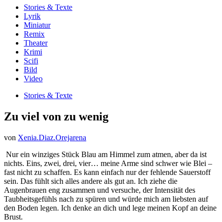
Stories & Texte
Lyrik
Miniatur
Remix
Theater
Krimi
Scifi
Bild
Video
Stories & Texte
Zu viel von zu wenig
von
Xenia.Diaz.Orejarena
Nur ein winziges Stück Blau am Himmel zum atmen, aber da ist
nichts. Eins, zwei, drei, vier… meine Arme sind schwer wie Blei –
fast nicht zu schaffen. Es kann einfach nur der fehlende Sauerstoff
sein. Das fühlt sich alles andere als gut an. Ich ziehe die
Augenbrauen eng zusammen und versuche, der Intensität des
Taubheitsgefühls nach zu spüren und würde mich am liebsten auf
den Boden legen. Ich denke an dich und lege meinen Kopf an deine
Brust.