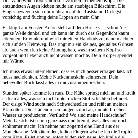
Der Widerwillen tobt schon seit Wochen in meinem Kopf. Die
entzündeten Augen kleben müde am staubigen Bildschirm. Die
Finger bewegen sich nur mühsam auf der Taststatur. Du legst
vorsichtig und flüchtig deine Lippen an mein Ohr.
Es klopft am Fenster. Anton steht auf dem Hof. Es ist schon ’ne
ganze Weile dunkel und ich kann ihn durch das Gegenlicht kaum
erkennen. Er winkt und wirft mir einen Handkuß zu, dann macht er
sich auf den Heimweg. Das ringt mir ein kleines, gequältes Grinsen
ab, auch wenn ich keine Ahnung hab, was in seinem Kopf so
vorgeht und lieber auch nicht wissen möchte. Dein Körper spendet
mir Wärme.
Ich muss etwas unternehmen, dass es mich besser ertragen läßt. Ich
muss nachdenken. Meine Nackenmuskeln schmerzen. Dein
liebevoller Blick lässt alles in mir zusammenbrechen.
Stunden später komme ich raus. Die Kälte springt mich an und krallt
sich an alles, was sich nicht unter dicken Stoffschichten befindet.
Der eisige Wind sucht nach Schwachstellen und reißt an meinen
Klamotten. Die Tränendrüsen fangen sofort an, ununterbrochen
Wasser zu produzieren. Verflucht! Wo sind meine Handschuhe?
Mein Gesicht ist schon ganz nass und brennt, was alles nur noch
schlimmer macht. Ich nehme nur zögernd eine Hand aus der
Manteltasche. Mit zitternden, kalten Fingern wische ich die Tropfen
vom Kinn. Es ist sinnlos, sofort bilden sich neue. Ich kralle die