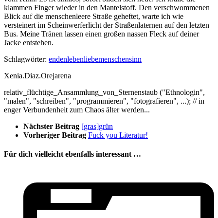
klammen Finger wieder in den Mantelstoff. Den verschwommenen
Blick auf die menschenleere Straße geheftet, warte ich wie
versteinert im Scheinwerferlicht der Straßenlaternen auf den letzten
Bus. Meine Tränen lassen einen großen nassen Fleck auf deiner
Jacke entstehen.
Schlagwörter:
enden
leben
liebe
menschen
sinn
Xenia.Diaz.Orejarena
relativ_flüchtige_Ansammlung_von_Sternenstaub ("Ethnologin",
"malen", "schreiben", "programmieren", "fotografieren", ...); // in
enger Verbundenheit zum Chaos älter werden...
Nächster Beitrag
[gras]grün
Vorheriger Beitrag
Fuck you Literatur!
Für dich vielleicht ebenfalls interessant …