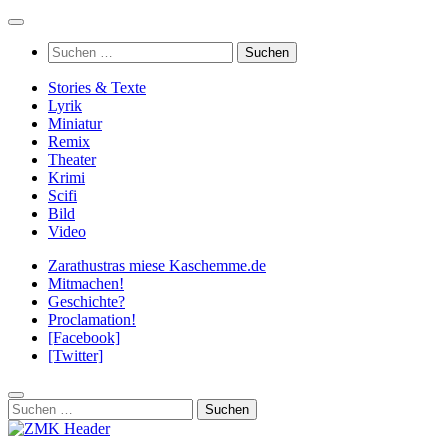
Zum
Inhalt
Suchen
springen
nach:
Stories & Texte
Lyrik
Miniatur
Remix
Theater
Krimi
Scifi
Bild
Video
Zarathustras miese Kaschemme.de
Mitmachen!
Geschichte?
Proclamation!
[Facebook]
[Twitter]
Suchen
nach: