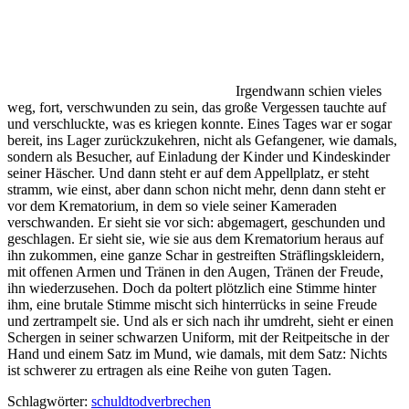
Irgendwann schien vieles
weg, fort, verschwunden zu sein, das große Vergessen tauchte auf
und verschluckte, was es kriegen konnte. Eines Tages war er sogar
bereit, ins Lager zurückzukehren, nicht als Gefangener, wie damals,
sondern als Besucher, auf Einladung der Kinder und Kindeskinder
seiner Häscher. Und dann steht er auf dem Appellplatz, er steht
stramm, wie einst, aber dann schon nicht mehr, denn dann steht er
vor dem Krematorium, in dem so viele seiner Kameraden
verschwanden. Er sieht sie vor sich: abgemagert, geschunden und
geschlagen. Er sieht sie, wie sie aus dem Krematorium heraus auf
ihn zukommen, eine ganze Schar in gestreiften Sträflingskleidern,
mit offenen Armen und Tränen in den Augen, Tränen der Freude,
ihn wiederzusehen. Doch da poltert plötzlich eine Stimme hinter
ihm, eine brutale Stimme mischt sich hinterrücks in seine Freude
und zertrampelt sie. Und als er sich nach ihr umdreht, sieht er einen
Schergen in seiner schwarzen Uniform, mit der Reitpeitsche in der
Hand und einem Satz im Mund, wie damals, mit dem Satz: Nichts
ist schwerer zu ertragen als eine Reihe von guten Tagen.
Schlagwörter:
schuld
tod
verbrechen