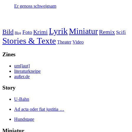
Er genoss schweigsam
Lyrik
Miniatur
Bild
Krimi
Remix
Foto
Scifi
Blog
Stories & Texte
Theater
Video
Zines
um[laut]
literaturkneipe
außer.de
Story
U-Bahn
Ad acta oder fiat justitia …
Hundstage
Miniatur