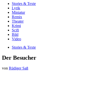
Stories & Texte
Lyrik
Miniatur
Remix
Theater
Krimi
Scifi
Bild
Video
Stories & Texte
Der Besucher
von
Rüdiger Saß