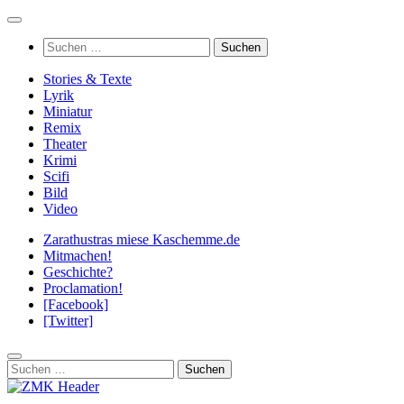
Zum
Inhalt
Suchen
springen
nach:
Stories & Texte
Lyrik
Miniatur
Remix
Theater
Krimi
Scifi
Bild
Video
Zarathustras miese Kaschemme.de
Mitmachen!
Geschichte?
Proclamation!
[Facebook]
[Twitter]
Suchen
nach: