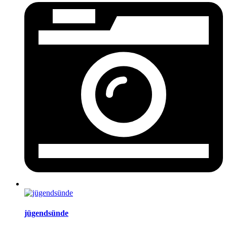
jügendsünde