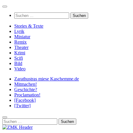
Zum
Inhalt
Suchen
springen
nach:
Stories & Texte
Lyrik
Miniatur
Remix
Theater
Krimi
Scifi
Bild
Video
Zarathustras miese Kaschemme.de
Mitmachen!
Geschichte?
Proclamation!
[Facebook]
[Twitter]
Suchen
nach: