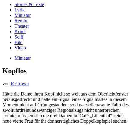
Stories & Texte
Lyrik
Miniatur
Remix
Theater
Krimi
Scifi
Bild
Video
Miniatur
Kopflos
von
R.Gruwe
Hätte die Dame ihren Kopf nicht so weit aus dem Oberlichtfenster
herausgestreckt und hätte ein Signal eines Signalmastes in diesem
Moment nicht auf Grün gestanden, so dass es die rasante Fahrt des
zwölfuhrdreinundzwanziger Regionalzugs nicht unterbrechen
konnte, müssten sich die drei Damen im Café „Lilienthal“ keine
neue vierte Frau für ihr donnerstägliches Doppelkopfspiel suchen.