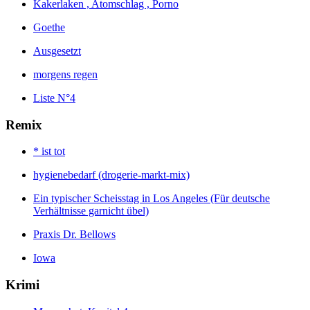
Kakerlaken , Atomschlag , Porno
Goethe
Ausgesetzt
morgens regen
Liste N°4
Remix
* ist tot
hygienebedarf (drogerie-markt-mix)
Ein typischer Scheisstag in Los Angeles (Für deutsche
Verhältnisse garnicht übel)
Praxis Dr. Bellows
Iowa
Krimi