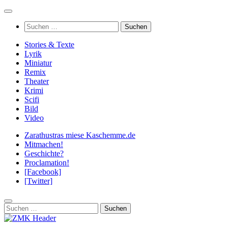
Zum
Inhalt
Suchen
springen
nach:
Stories & Texte
Lyrik
Miniatur
Remix
Theater
Krimi
Scifi
Bild
Video
Zarathustras miese Kaschemme.de
Mitmachen!
Geschichte?
Proclamation!
[Facebook]
[Twitter]
Suchen
nach: