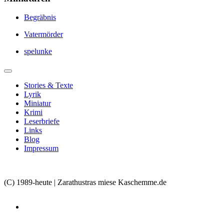
Begräbnis
Vatermörder
spelunke
Stories & Texte
Lyrik
Miniatur
Krimi
Leserbriefe
Links
Blog
Impressum
(C) 1989-heute | Zarathustras miese Kaschemme.de