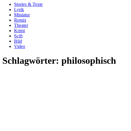
Stories & Texte
Lyrik
Miniatur
Remix
Theater
Krimi
Scifi
Bild
Video
Schlagwörter:
philosophisch