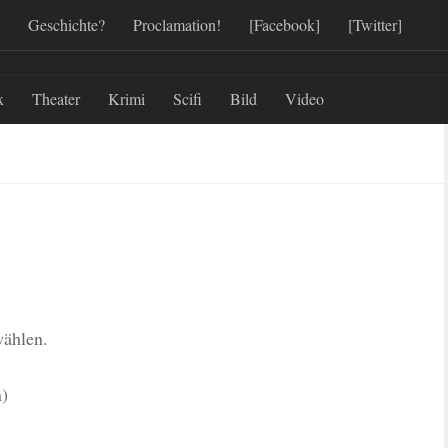
Geschichte?
Proclamation!
[Facebook]
[Twitter]
x
Theater
Krimi
Scifi
Bild
Video
wählen.
n)