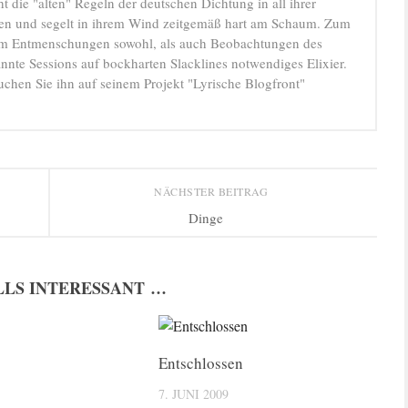
t die "alten" Regeln der deutschen Dichtung in all ihrer
ten und segelt in ihrem Wind zeitgemäß hart am Schaum. Zum
hm Entmenschungen sowohl, als auch Beobachtungen des
annte Sessions auf bockharten Slacklines notwendiges Elixier.
uchen Sie ihn auf seinem Projekt "Lyrische Blogfront"
NÄCHSTER BEITRAG
Dinge
LLS INTERESSANT …
Entschlossen
7. JUNI 2009