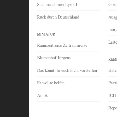
Suchmaschinen-Lyrik II
Goet
Ruck durch Deutschland
Ausg
morg
MINIATUR
List
Raumzeitreise Zeitraumreise
Blumenhof Jürgens
REM
Das könnt ihr euch nicht vorstellen
state
Er wollte helfen
Prax
Amok
ICH
Repo