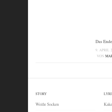
Das End
9. APRIL 
VON
MAR
STORY
LYR
Weiße Socken
Kake