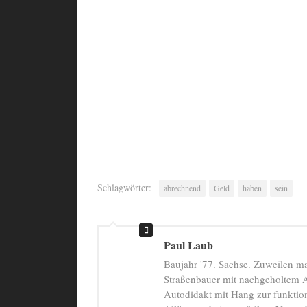
Schlagwörter:
abrechnend
Geld
haben
sein
Paul Laub
Baujahr '77. Sachse. Zuweilen m
Straßenbauer mit nachgeholtem A
Autodidakt mit Hang zur funktion