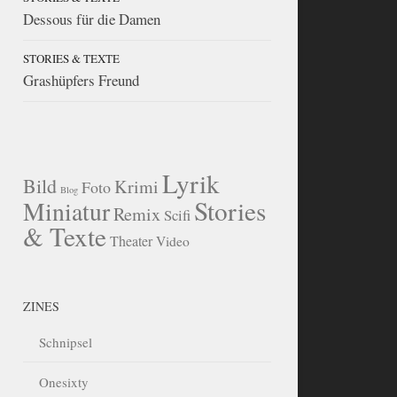
Dessous für die Damen
STORIES & TEXTE
Grashüpfers Freund
Lyrik
Bild
Krimi
Foto
Blog
Stories
Miniatur
Remix
Scifi
& Texte
Theater
Video
ZINES
Schnipsel
Onesixty