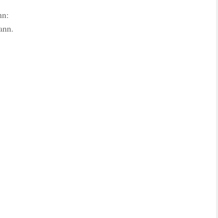
nn:
ann.