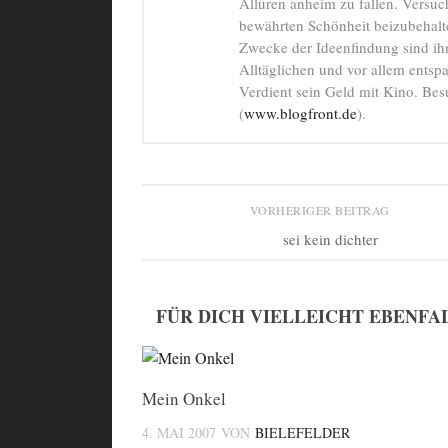
Allüren anheim zu fallen. Versuch
bewährten Schönheit beizubehal
Zwecke der Ideenfindung sind i
Alltäglichen und vor allem entsp
Verdient sein Geld mit Kino. Bes
(
www.blogfront.de
).
VORHERIGER BEITRAG
sei kein dichter
FÜR DICH VIELLEICHT EBENFA
Mein Onkel
4. MAI 2007
VON
BIELEFELDER