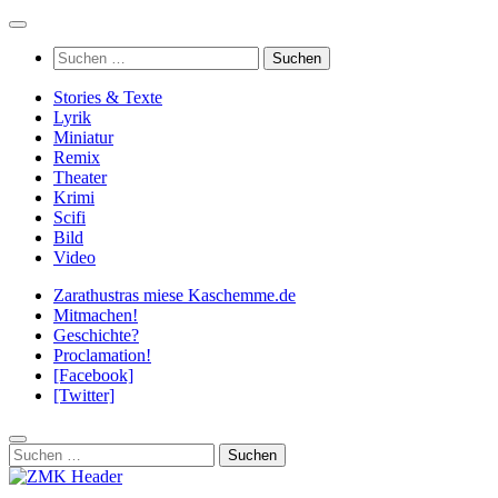
Zum
Inhalt
Suchen
springen
nach:
Stories & Texte
Lyrik
Miniatur
Remix
Theater
Krimi
Scifi
Bild
Video
Zarathustras miese Kaschemme.de
Mitmachen!
Geschichte?
Proclamation!
[Facebook]
[Twitter]
Suchen
nach: