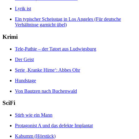
Lyrik ist
Ein typischer Scheisstag in Los Angeles (Für deutsche
Verhältnisse garnicht übel)
Krimi
Tele-Pathie – der Tatort aus Ludwigsburg
Der Geist
Serie ‚Kranke Hirne‘: Abbes Ohr
Hundstage
Von Bautzen nach Buchenwald
SciFi
Stirb wie ein Mann
Protagonist A und das defekte Implantat
Kabumm (Hörstück)