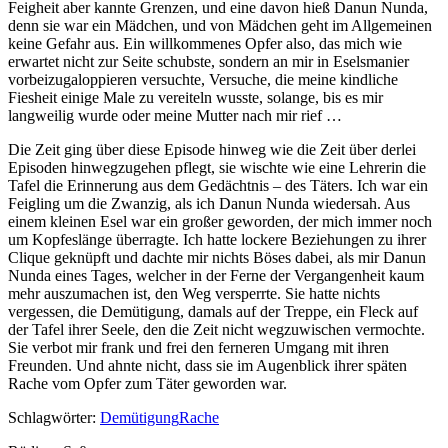
Feigheit aber kannte Grenzen, und eine davon hieß Danun Nunda,
denn sie war ein Mädchen, und von Mädchen geht im Allgemeinen
keine Gefahr aus. Ein willkommenes Opfer also, das mich wie
erwartet nicht zur Seite schubste, sondern an mir in Eselsmanier
vorbeizugaloppieren versuchte, Versuche, die meine kindliche
Fiesheit einige Male zu vereiteln wusste, solange, bis es mir
langweilig wurde oder meine Mutter nach mir rief …
Die Zeit ging über diese Episode hinweg wie die Zeit über derlei
Episoden hinwegzugehen pflegt, sie wischte wie eine Lehrerin die
Tafel die Erinnerung aus dem Gedächtnis – des Täters. Ich war ein
Feigling um die Zwanzig, als ich Danun Nunda wiedersah. Aus
einem kleinen Esel war ein großer geworden, der mich immer noch
um Kopfeslänge überragte. Ich hatte lockere Beziehungen zu ihrer
Clique geknüpft und dachte mir nichts Böses dabei, als mir Danun
Nunda eines Tages, welcher in der Ferne der Vergangenheit kaum
mehr auszumachen ist, den Weg versperrte. Sie hatte nichts
vergessen, die Demütigung, damals auf der Treppe, ein Fleck auf
der Tafel ihrer Seele, den die Zeit nicht wegzuwischen vermochte.
Sie verbot mir frank und frei den ferneren Umgang mit ihren
Freunden. Und ahnte nicht, dass sie im Augenblick ihrer späten
Rache vom Opfer zum Täter geworden war.
Schlagwörter:
Demütigung
Rache