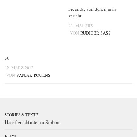
Freunde, von denen man
spricht
25. MAI 2009
VON
RÜDIGER SASS
30
12. MÄRZ 2012
VON
SANJAK ROUENS
STORIES & TEXTE
Hackfleischtinte im Siphon
KRIMI