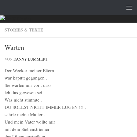
Zum Inhalt springen
STORIES & TEXTE
Warten
VON
DANNY LUMMERT
Der Wecker meiner Eltern
war kaputt gegangen .
Sie warfen mir vor , dass
ich das gewesen sei .
Was nicht stimmte .
DU SOLLST NICHT IMMER LÜGEN !!! ,
schrie meine Mutter .
Und mein Vater wollte mir
mit dem Siebenstriemer
das Lügen austreiben .