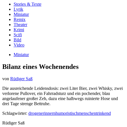
Stories & Texte
Lyrik
Miniatur
Remix
Theater
Krimi
Scifi
Bild
Video
Miniatur
Bilanz eines Wochenendes
von
Rüdiger Saß
Die ausreichende Leidensdosis: zwei Liter Bier, zwei Whisky, zwei
verlorene Pullover, ein Fahrradsturz und ein pochender, blau
angelaufener großer Zeh, dazu eine halbwegs ruinierte Hose und
drei Tage strenge Bettruhe.
Schlagwörter:
drogen
erinnern
humoristisch
menschen
trinkend
Rüdiger Saß