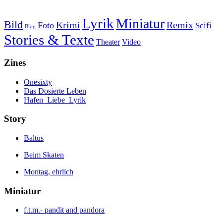
Lyrik
Miniatur
Bild
Krimi
Remix
Foto
Scifi
Blog
Stories & Texte
Theater
Video
Zines
Onesixty
Das Dosierte Leben
Hafen_Liebe_Lyrik
Story
Baltus
Beim Skaten
Montag, ehrlich
Miniatur
f.t.m.- pandit and pandora