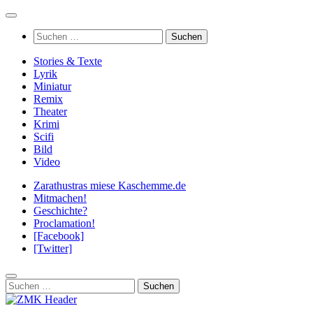
Zum
Inhalt
Suchen
springen
nach:
Stories & Texte
Lyrik
Miniatur
Remix
Theater
Krimi
Scifi
Bild
Video
Zarathustras miese Kaschemme.de
Mitmachen!
Geschichte?
Proclamation!
[Facebook]
[Twitter]
Suchen
nach: