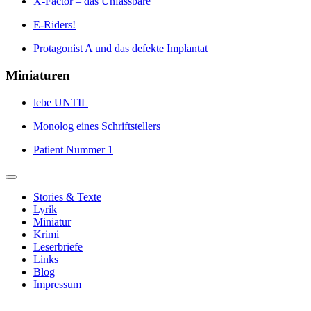
X-Factor – das Unfassbare
E-Riders!
Protagonist A und das defekte Implantat
Miniaturen
lebe UNTIL
Monolog eines Schriftstellers
Patient Nummer 1
Stories & Texte
Lyrik
Miniatur
Krimi
Leserbriefe
Links
Blog
Impressum