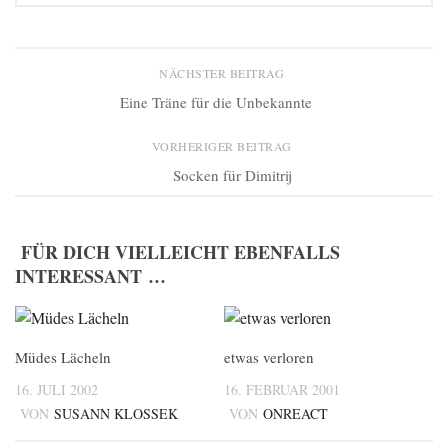
NÄCHSTER BEITRAG
Eine Träne für die Unbekannte
VORHERIGER BEITRAG
Socken für Dimitrij
FÜR DICH VIELLEICHT EBENFALLS
INTERESSANT …
Müdes Lächeln
etwas verloren
16. JULI 2002
16. FEBRUAR 2001
VON
SUSANN KLOSSEK
VON
ONREACT