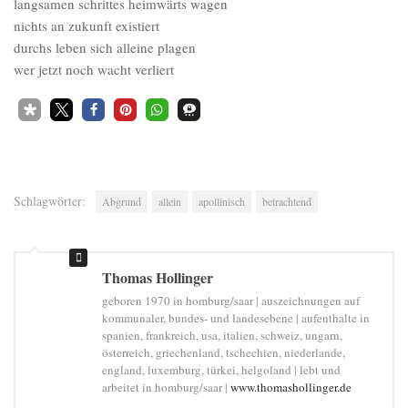
langsamen schrittes heimwärts wagen
nichts an zukunft existiert
durchs leben sich alleine plagen
wer jetzt noch wacht verliert
Schlagwörter:
Abgrund
allein
apollinisch
betrachtend
Thomas Hollinger
geboren 1970 in homburg/saar | auszeichnungen auf
kommunaler, bundes- und landesebene | aufenthalte in
spanien, frankreich, usa, italien, schweiz, ungarn,
österreich, griechenland, tschechien, niederlande,
england, luxemburg, türkei, helgoland | lebt und
arbeitet in homburg/saar |
www.thomashollinger.de