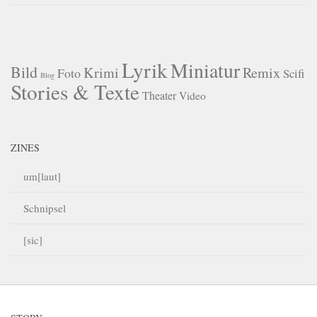
Lyrik
Miniatur
Bild
Krimi
Remix
Foto
Scifi
Blog
Stories & Texte
Theater
Video
ZINES
um[laut]
Schnipsel
[sic]