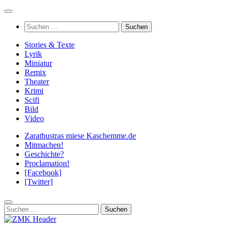
Zum
Inhalt
Suchen
springen
nach:
Stories & Texte
Lyrik
Miniatur
Remix
Theater
Krimi
Scifi
Bild
Video
Zarathustras miese Kaschemme.de
Mitmachen!
Geschichte?
Proclamation!
[Facebook]
[Twitter]
Suchen
nach: