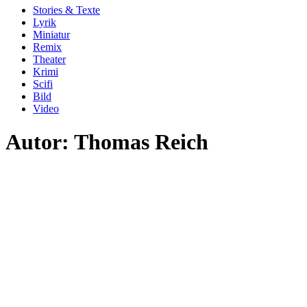
Stories & Texte
Lyrik
Miniatur
Remix
Theater
Krimi
Scifi
Bild
Video
Autor:
Thomas Reich