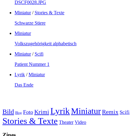
DSCF0028.JPG
Miniatur
/
Stories & Texte
Schwarze Stiere
Miniatur
Volkszugehörigkeit alphabetisch
Miniatur
/
Scifi
Patient Nummer 1
Lyrik
/
Miniatur
Das Ende
Lyrik
Miniatur
Bild
Krimi
Remix
Foto
Scifi
Blog
Stories & Texte
Theater
Video
Zines