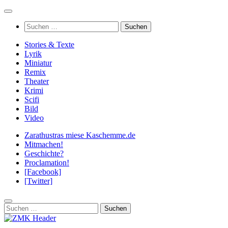
Zum
Inhalt
Suchen
springen
nach:
Stories & Texte
Lyrik
Miniatur
Remix
Theater
Krimi
Scifi
Bild
Video
Zarathustras miese Kaschemme.de
Mitmachen!
Geschichte?
Proclamation!
[Facebook]
[Twitter]
Suchen
nach: