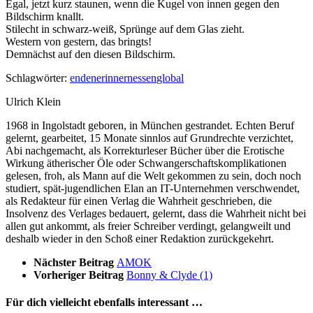
Egal, jetzt kurz staunen, wenn die Kugel von innen gegen den
Bildschirm knallt.
Stilecht in schwarz-weiß, Sprünge auf dem Glas zieht.
Western von gestern, das bringts!
Demnächst auf den diesen Bildschirm.
Schlagwörter:
enden
erinnern
essen
global
Ulrich Klein
1968 in Ingolstadt geboren, in München gestrandet. Echten Beruf
gelernt, gearbeitet, 15 Monate sinnlos auf Grundrechte verzichtet,
Abi nachgemacht, als Korrekturleser Bücher über die Erotische
Wirkung ätherischer Öle oder Schwangerschaftskomplikationen
gelesen, froh, als Mann auf die Welt gekommen zu sein, doch noch
studiert, spät-jugendlichen Elan an IT-Unternehmen verschwendet,
als Redakteur für einen Verlag die Wahrheit geschrieben, die
Insolvenz des Verlages bedauert, gelernt, dass die Wahrheit nicht bei
allen gut ankommt, als freier Schreiber verdingt, gelangweilt und
deshalb wieder in den Schoß einer Redaktion zurückgekehrt.
Nächster Beitrag
AMOK
Vorheriger Beitrag
Bonny & Clyde (1)
Für dich vielleicht ebenfalls interessant …