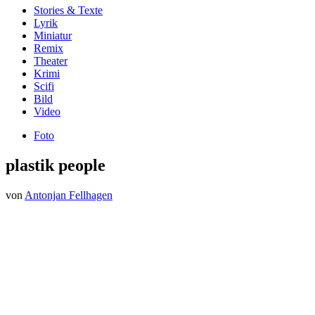
Stories & Texte
Lyrik
Miniatur
Remix
Theater
Krimi
Scifi
Bild
Video
Foto
plastik people
von
Antonjan Fellhagen