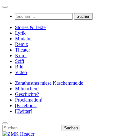
Zum
Inhalt
Suchen
springen
nach:
Stories & Texte
Lyrik
Miniatur
Remix
Theater
Krimi
Scifi
Bild
Video
Zarathustras miese Kaschemme.de
Mitmachen!
Geschichte?
Proclamation!
[Facebook]
[Twitter]
Suchen
nach: