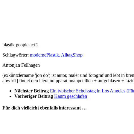
plastik people act 2
Schlagwörter:
moderne
Plastik. Alltag
Shop
Antonjan Fellhagen
(exküntzlername 'jon do') ist autor, maler und fotograf und lebt in bre
abwirft | findet den literaturapparat unappetitlich + aufgeblasen + fazin
Nächster Beitrag
Ein typischer Scheisstag in Los Angeles (Für
Vorheriger Beitrag
Kaum geschlafen
Für dich vielleicht ebenfalls interessant …