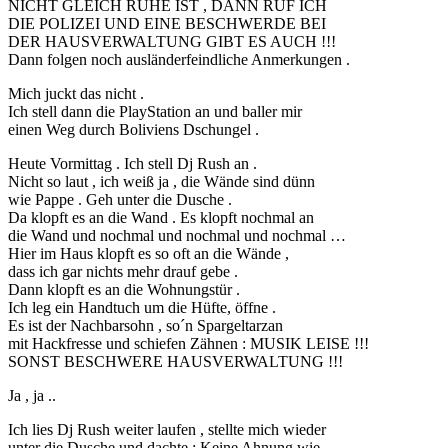
NICHT GLEICH RUHE IST , DANN RUF ICH
DIE POLIZEI UND EINE BESCHWERDE BEI
DER HAUSVERWALTUNG GIBT ES AUCH !!!
Dann folgen noch ausländerfeindliche Anmerkungen .
Mich juckt das nicht .
Ich stell dann die PlayStation an und baller mir
einen Weg durch Boliviens Dschungel .
Heute Vormittag . Ich stell Dj Rush an .
Nicht so laut , ich weiß ja , die Wände sind dünn
wie Pappe . Geh unter die Dusche .
Da klopft es an die Wand . Es klopft nochmal an
die Wand und nochmal und nochmal und nochmal …
Hier im Haus klopft es so oft an die Wände ,
dass ich gar nichts mehr drauf gebe .
Dann klopft es an die Wohnungstür .
Ich leg ein Handtuch um die Hüfte, öffne .
Es ist der Nachbarsohn , so´n Spargeltarzan
mit Hackfresse und schiefen Zähnen : MUSIK LEISE !!!
SONST BESCHWERE HAUSVERWALTUNG !!!
Ja , ja ..
Ich lies Dj Rush weiter laufen , stellte mich wieder
unter die Dusche und dachte : Keine Ahnung wie